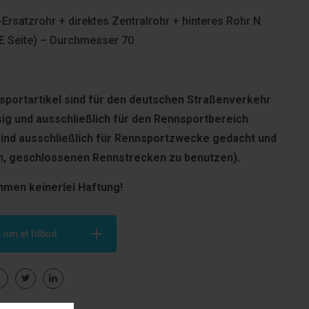
-Ersatzrohr + direktes Zentralrohr + hinteres Rohr N
E Seite) – Durchmesser 70
portartikel sind für den deut­schen Straßenverkehr
sig und ausschließlich für den Rennsportbereich
sind ausschließlich für Rennsportzwecke gedacht und
en, geschlossenen Rennstrecken zu benutzen).
hmen keinerlei Haftung!
 om et tilbud