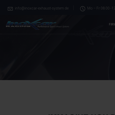
info@inoxcar-exhaust-system.de
Mo – Fr 08.00 -12
FIR