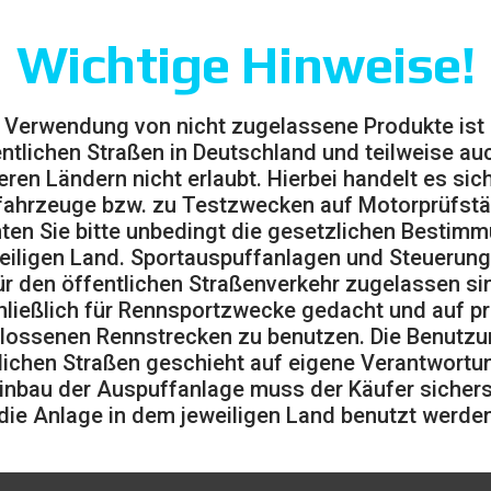
SUBARU IMP
Wichtige Hinweise!
Subaru
>
Ma
 Verwendung von nicht zugelassene Produkte ist
entlichen Straßen in Deutschland und teilweise auc
eren Ländern nicht erlaubt. Hierbei handelt es sic
ahrzeuge bzw. zu Testzwecken auf Motorprüfst
ten Sie bitte unbedingt die gesetzlichen Bestim
eiligen Land. Sportauspuffanlagen und Steuerung
eres Rohr N (nur RECHTE Seite) – Durchmesser 70
ür den öffentlichen Straßenverkehr zugelassen sin
ließlich für Rennsportzwecke gedacht und auf pr
lossenen Rennstrecken zu benutzen. Die Benutzu
enverkehr nicht zulässig und ausschließlich für den Rennsp
lichen Straßen geschieht auf eigene Verantwortu
inbau der Auspuffanlage muss der Käufer sicherst
ossenen Rennstrecken zu benutzen).
die Anlage in dem jeweiligen Land benutzt werden