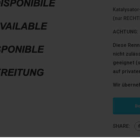
Katalysator
(nur RECHT
ACHTUNG:
Diese Renns
nicht zuläs
geeignet (
auf privat
Wir überne
Be
SHARE: