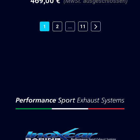
469,00
€
(MwSt. ausgeschlossen)
1
2
…
11