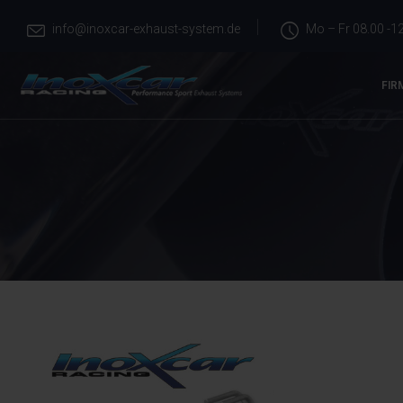
info@inoxcar-exhaust-system.de
Mo – Fr 08.00 -12
FIR