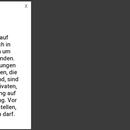
 auf
h in
h um
änden.
mungen
en, die
d, sind
ivaten,
ng auf
ng. Vor
ellen,
 darf.