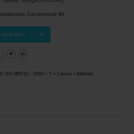
€
(MwSt. ausgeschlossen)
nzelauslass, Durchmesser 80
 om et tilbud
2 16V (80CV) --2003 >
Y
>
Lancia
>
Marken