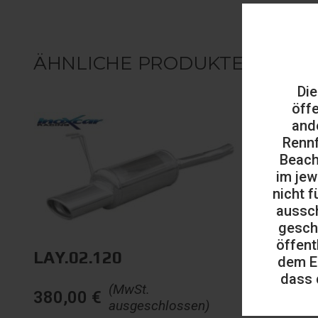
ÄHNLICHE PRODUKTE
Die
öff
and
Rennf
Beach
im jew
nicht f
aussch
gesch
öffent
LAY.02.120
dem E
dass 
(MwSt.
380,00
€
ausgeschlossen)