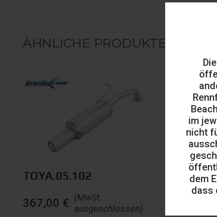
ÄHNLICHE PRODUKTE
Die
öff
and
Rennf
Beach
im jew
nicht f
aussch
gesch
öffent
TOYA.05.102
dem E
dass 
(MwSt.
367,00
€
ausgeschlossen)