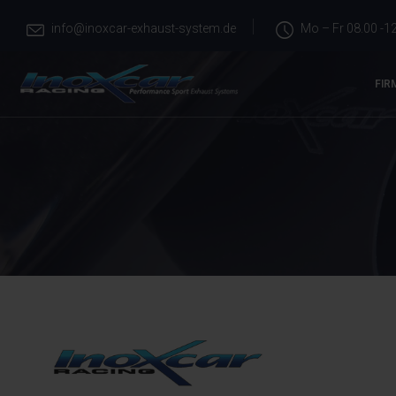
info@inoxcar-exhaust-system.de
Mo – Fr 08.00 -12
FIR