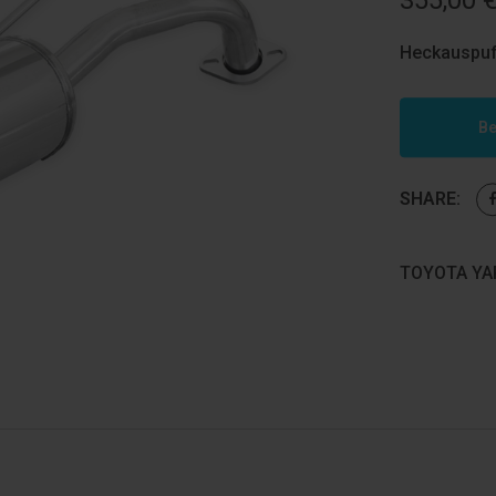
355,00
Heckauspuf
Be
SHARE:
TOYOTA YAR