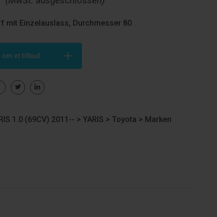
€
(MwSt. ausgeschlossen)
f mit Einzelauslass, Durchmesser 80
 om et tilbud
IS 1.0 (69CV) 2011-- >
YARIS
>
Toyota
>
Marken