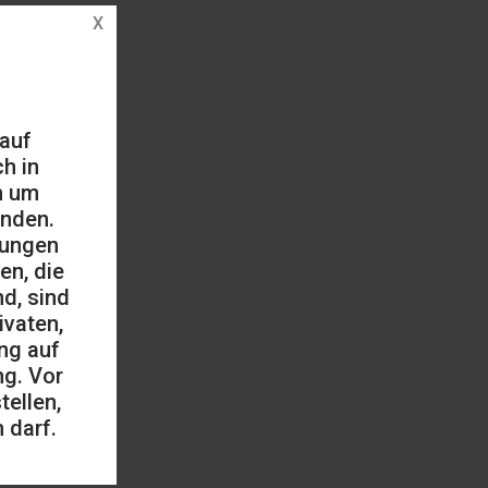
 auf
h in
h um
änden.
mungen
en, die
d, sind
ivaten,
ng auf
ng. Vor
ellen,
 darf.