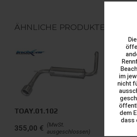
ÄHNLICHE PRODUKTE
Die
öff
and
Rennf
Beach
im jew
nicht f
aussch
gesch
öffent
TOAY.01.102
TOAY.0
dem E
dass 
(MwSt.
355,00
€
362,00
ausgeschlossen)