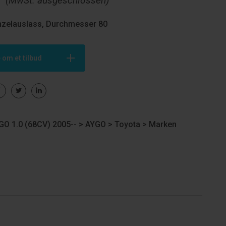
€
(MwSt. ausgeschlossen)
nzelauslass, Durchmesser 80
 om et tilbud
O 1.0 (68CV) 2005-- >
AYGO
>
Toyota
>
Marken