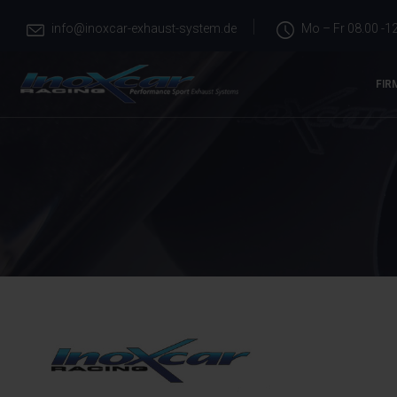
info@inoxcar-exhaust-system.de
Mo – Fr 08.00 -12
FIR