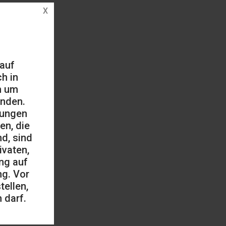
 auf
h in
h um
änden.
mungen
en, die
d, sind
ivaten,
ng auf
ng. Vor
ellen,
 darf.