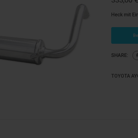
333,00
Heck mit Ei
Be
SHARE:
TOYOTA AYG