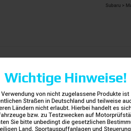
Subaru
>
Ma
Wichtige Hinweise!
enverkehr nicht zulässig und ausschließlich für den Rennsp
 Verwendung von nicht zugelassene Produkte ist
ossenen Rennstrecken zu benutzen).
entlichen Straßen in Deutschland und teilweise auc
eren Ländern nicht erlaubt. Hierbei handelt es sic
ahrzeuge bzw. zu Testzwecken auf Motorprüfst
ten Sie bitte unbedingt die gesetzlichen Bestim
eiligen Land. Sportauspuffanlagen und Steuerung