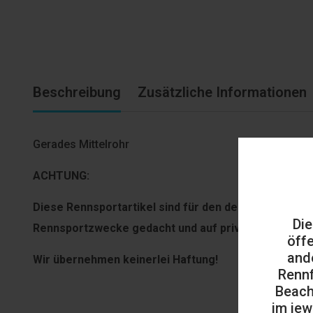
Beschreibung
Zusätzliche Informationen
Gerades Mittelrohr
ACHTUNG:
Diese Rennsportartikel sind für den deut­schen Straß
Die
Rennsportzwecke gedacht und auf privaten, geschl
öff
and
Wir übernehmen keinerlei Haftung!
Rennf
Beach
im jew