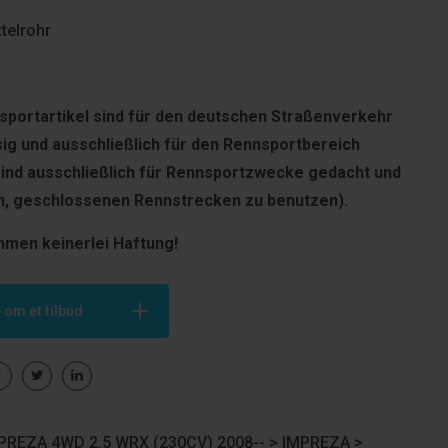
telrohr
portartikel sind für den deut­schen Straßenverkehr
sig und ausschließlich für den Rennsportbereich
sind ausschließlich für Rennsportzwecke gedacht und
en, geschlossenen Rennstrecken zu benutzen).
hmen keinerlei Haftung!
 om et tilbud
REZA 4WD 2.5 WRX (230CV) 2008-- >
IMPREZA
>