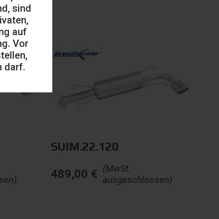
d, sind
ivaten,
ng auf
ng. Vor
ellen,
 darf.
SUIM.22.120
(MwSt.
489,00
€
sen)
ausgeschlossen)