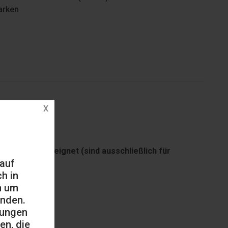
rken
ortbereich geeignet (sind ausschließlich für
 auf
h in
h um
änden.
mungen
en, die