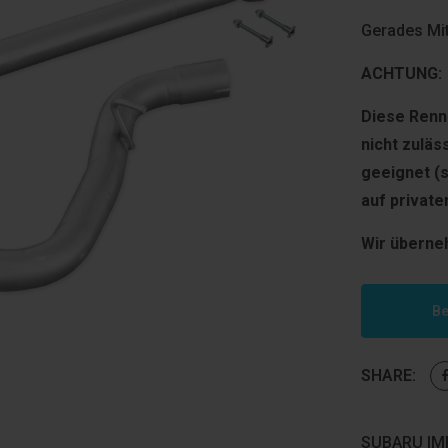
Gerades Mit
ACHTUNG:
Diese Renns
nicht zuläs
geeignet (
auf privat
Wir überne
Be
SHARE:
SUBARU IMP