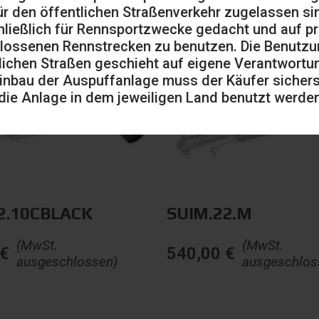
ür den öffentlichen Straßenverkehr zugelassen sin
ließlich für Rennsportzwecke gedacht und auf pr
lossenen Rennstrecken zu benutzen. Die Benutzu
lichen Straßen geschieht auf eigene Verantwortu
inbau der Auspuffanlage muss der Käufer sicherst
die Anlage in dem jeweiligen Land benutzt werden
2.10CBLACK
SUIM.22.M
(MwSt.
(MwSt.
€
540,00
€
ausgeschlossen)
ausgeschlos