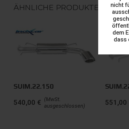
nicht f
ÄHNLICHE PRODUKTE
aussch
gesch
öffent
dem E
dass 
SUIM.22.150
SUIM.2
(MwSt.
540,00
€
551,00
ausgeschlossen)