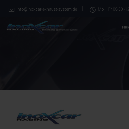
info@inoxcar-exhaust-system.de
Mo – Fr 08.00 -12
FIR