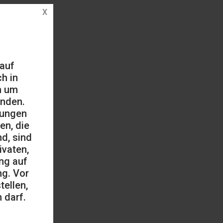
 auf
h in
h um
änden.
mungen
en, die
d, sind
ivaten,
ng auf
ng. Vor
ellen,
 darf.