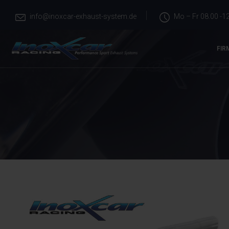
info@inoxcar-exhaust-system.de
Mo – Fr 08.00 -12
FIR