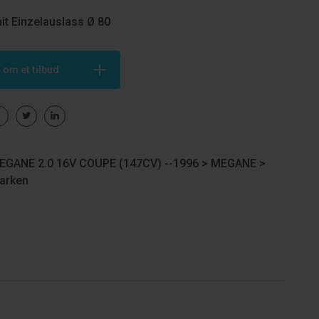
it Einzelauslass Ø 80
 om et tilbud
GANE 2.0 16V COUPE (147CV) --1996 >
MEGANE
>
arken