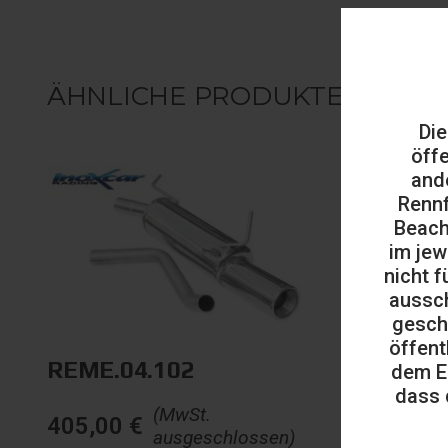
ÄHNLICHE PRODUKTE
Die
öff
and
Rennf
Beach
im jew
nicht f
aussch
gesch
öffent
REME.04.102
dem E
dass 
(MwSt.
405,00
€
ausgeschlossen)