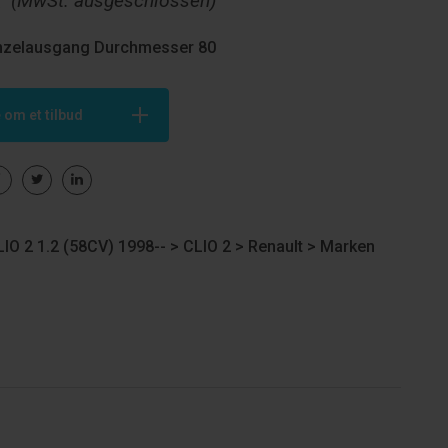
€
(MwSt. ausgeschlossen)
inzelausgang Durchmesser 80
 om et tilbud
IO 2 1.2 (58CV) 1998-- >
CLIO 2
>
Renault
>
Marken