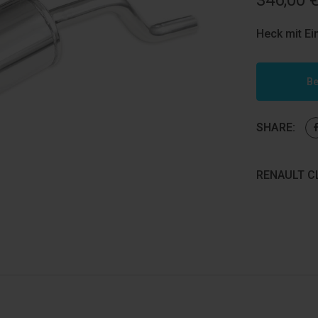
346,00
Heck mit E
Be
SHARE:
RENAULT CL