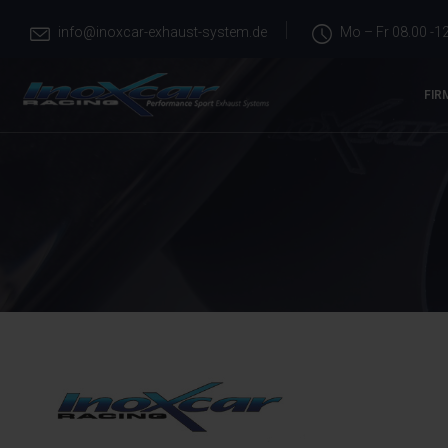
info@inoxcar-exhaust-system.de
Mo – Fr 08.00 -12
FIR