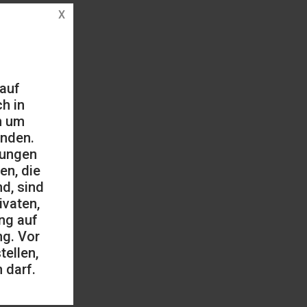
 auf
h in
h um
änden.
mungen
en, die
d, sind
ivaten,
ng auf
ng. Vor
ellen,
 darf.