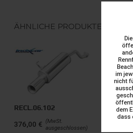
ÄHNLICHE PRODUKTE
Die
öff
and
Rennf
Beach
im jew
nicht f
aussch
gesch
öffent
RECL.06.102
dem E
dass 
(MwSt.
376,00
€
ausgeschlossen)