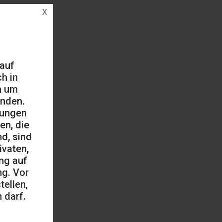
 auf
h in
h um
änden.
mungen
en, die
d, sind
ivaten,
ng auf
ng. Vor
ellen,
 darf.