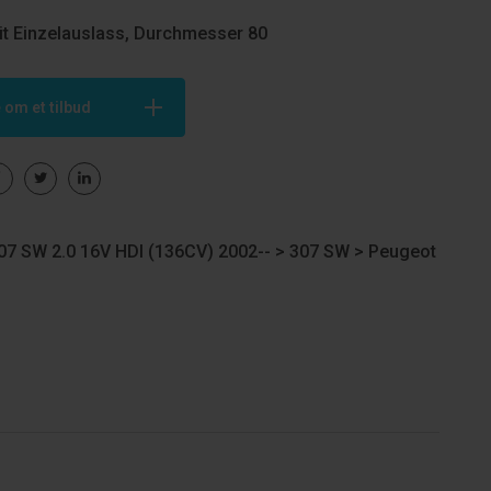
it Einzelauslass, Durchmesser 80
 om et tilbud
7 SW 2.0 16V HDI (136CV) 2002-- >
307 SW
>
Peugeot