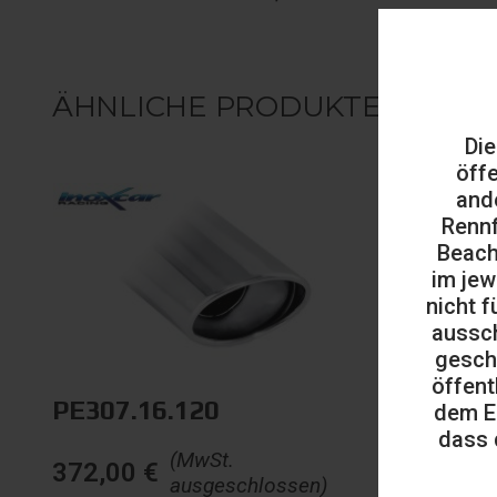
ÄHNLICHE PRODUKTE
Die
öff
and
Rennf
Beach
im jew
nicht f
aussch
gesch
öffent
PE307.16.120
dem E
dass 
(MwSt.
372,00
€
ausgeschlossen)