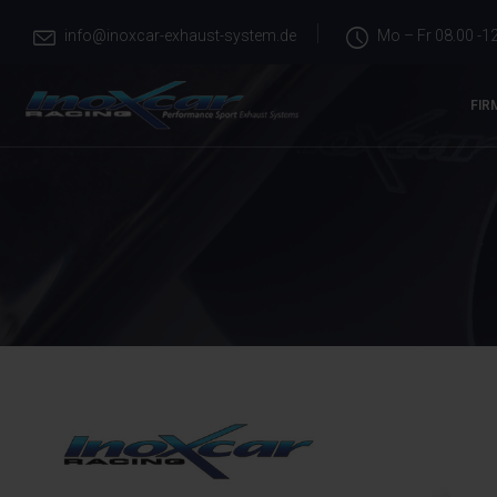
info@inoxcar-exhaust-system.de
Mo – Fr 08.00 -12
FIR