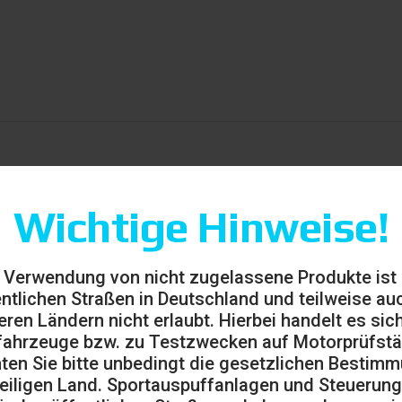
Wichtige Hinweise!
enverkehr nicht zulässig und ausschließlich für den Rennsp
ossenen Rennstrecken zu benutzen).
 Verwendung von nicht zugelassene Produkte ist
entlichen Straßen in Deutschland und teilweise auc
eren Ländern nicht erlaubt. Hierbei handelt es sic
ahrzeuge bzw. zu Testzwecken auf Motorprüfst
ten Sie bitte unbedingt die gesetzlichen Bestim
eiligen Land. Sportauspuffanlagen und Steuerung