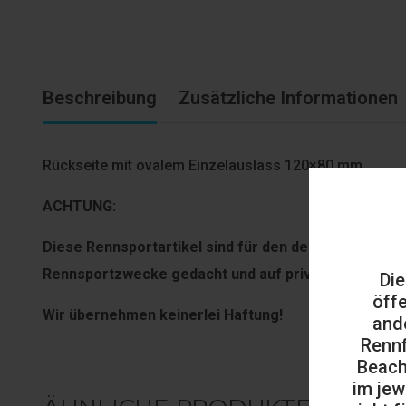
Beschreibung
Zusätzliche Informationen
Rückseite mit ovalem Einzelauslass 120×80 mm
ACHTUNG:
Diese Rennsportartikel sind für den deut­schen Straß
Rennsportzwecke gedacht und auf privaten, geschl
Die
öff
Wir übernehmen keinerlei Haftung!
and
Rennf
Beach
im jew