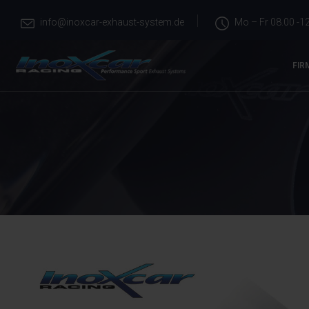
info@inoxcar-exhaust-system.de
Mo – Fr 08.00 -12
FIR