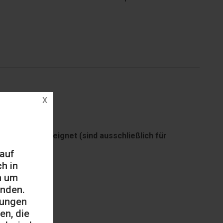
ortbereich geeignet (sind ausschließlich für
 auf
h in
h um
änden.
mungen
en, die