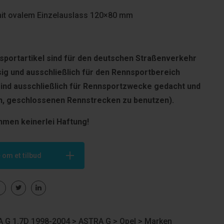
mit ovalem Einzelauslass 120×80 mm
portartikel sind für den deut­schen Straßenverkehr
sig und ausschließlich für den Rennsportbereich
sind ausschließlich für Rennsportzwecke gedacht und
en, geschlossenen Rennstrecken zu benutzen).
hmen keinerlei Haftung!
 om et tilbud
 G 1.7D 1998-2004 >
ASTRA G
>
Opel
>
Marken