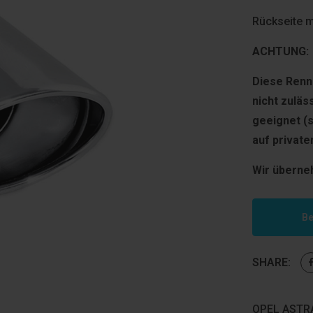
Rückseite 
ACHTUNG:
Diese Renns
nicht zuläs
geeignet (
auf privat
Wir überne
Be
SHARE:
OPEL ASTRA