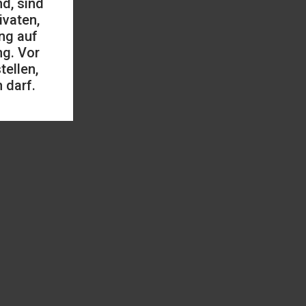
d, sind
ivaten,
ng auf
ng. Vor
ellen,
 darf.