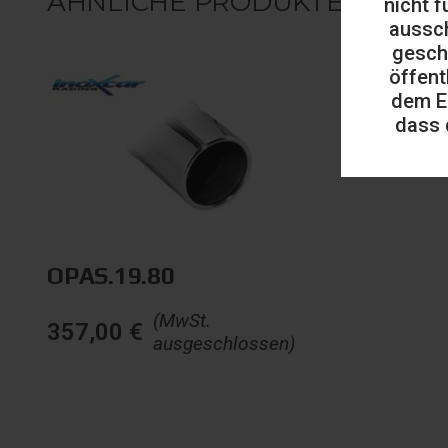
ÄHNLICHE PRODUKTE
nicht f
aussch
gesch
öffent
dem E
dass 
OPAS.19.80
(MwSt.
357,00
€
ausgeschlossen)