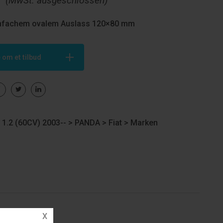
€
(MwSt. ausgeschlossen)
infachem ovalem Auslass 120×80 mm
 om et tilbud
1.2 (60CV) 2003-- >
PANDA
>
Fiat
>
Marken