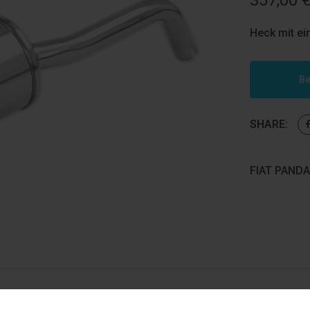
357,00
Heck mit e
Be
SHARE:
FIAT PANDA 