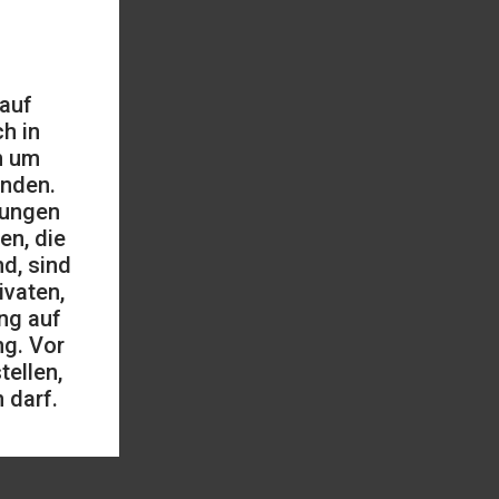
 auf
h in
h um
änden.
mungen
en, die
d, sind
ivaten,
ng auf
ng. Vor
ellen,
 darf.