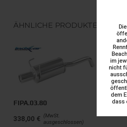
ÄHNLICHE PRODUKTE
Die
öff
and
Rennf
Beach
im jew
nicht f
aussch
gesch
öffent
dem E
dass 
FIPA.03.80
(MwSt.
338,00
€
ausgeschlossen)