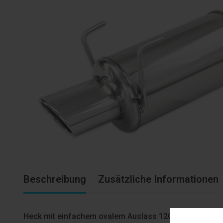
Beschreibung
Zusätzliche Informationen
Heck mit einfachem ovalem Auslass 120×80 mm