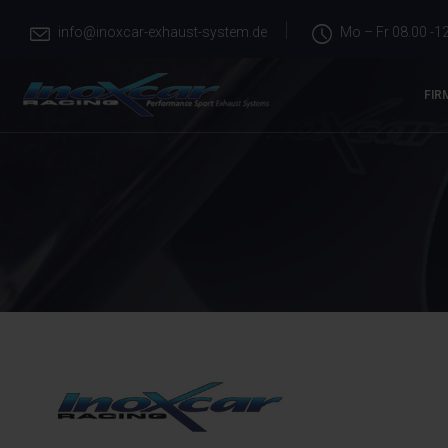
info@inoxcar-exhaust-system.de
Mo – Fr 08.00 -12
FIR