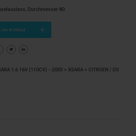
nzelauslass, Durchmesser 80
 om et tilbud
ARA 1.6 16V (110CV) --2003 >
XSARA
>
CITROEN / DS