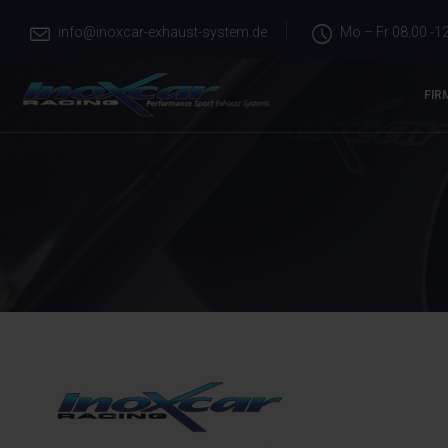
info@inoxcar-exhaust-system.de
Mo – Fr 08.00 -12
FIR