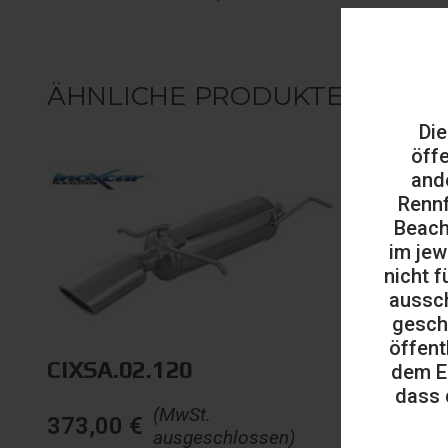
ÄHNLICHE PRODUKTE
Die
öff
and
Rennf
Beach
im jew
nicht f
aussch
gesch
öffent
CIXSA.02.120
CIXSA.
dem E
dass 
(MwSt.
373,00
€
373,00
ausgeschlossen)