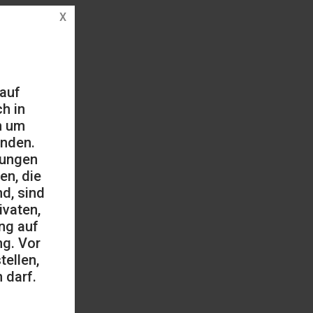
 auf
h in
h um
änden.
mungen
en, die
d, sind
ivaten,
ng auf
ng. Vor
ellen,
 darf.