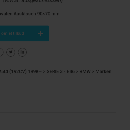
€
(MwSt. ausgeschlossen)
 ovalen Auslässen 90×70 mm
 om et tilbud
5CI (192CV) 1998-- >
SERIE 3 - E46
>
BMW
>
Marken