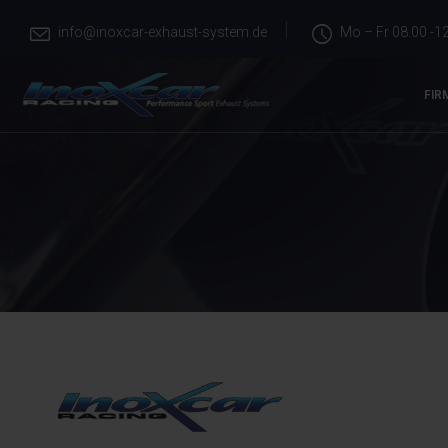
info@inoxcar-exhaust-system.de
Mo – Fr 08.00 -12
FIR