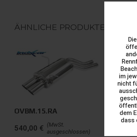
ÄHNLICHE PRODUKTE
Die
öff
and
Rennf
Beach
im jew
nicht f
aussch
gesch
öffent
OVBM.15.RA
dem E
dass 
(MwSt.
540,00
€
ausgeschlossen)