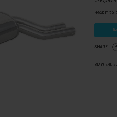
540,00
Heck mit 2
Be
SHARE:
BMW E46 32