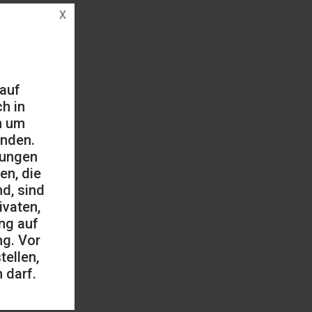
 auf
h in
h um
änden.
mungen
en, die
d, sind
ivaten,
ng auf
ng. Vor
ellen,
 darf.