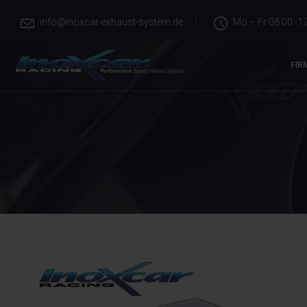
info@inoxcar-exhaust-system.de
Mo – Fr 08.00 -12
FIR