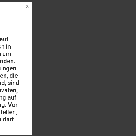
 auf
h in
h um
änden.
mungen
en, die
d, sind
ivaten,
ng auf
ng. Vor
ellen,
 darf.