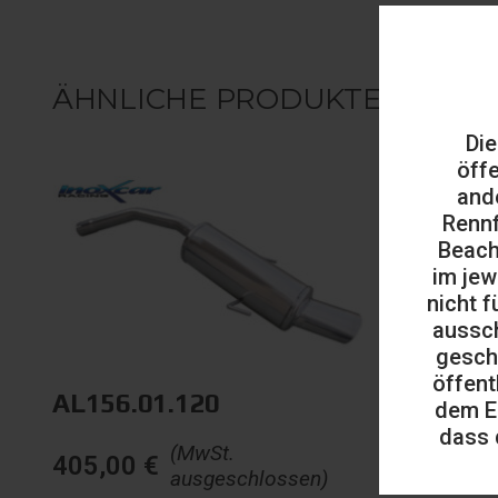
ÄHNLICHE PRODUKTE
Die
öff
and
Rennf
Beach
im jew
nicht f
aussch
gesch
öffent
AL156.01.120
dem E
dass 
(MwSt.
405,00
€
ausgeschlossen)