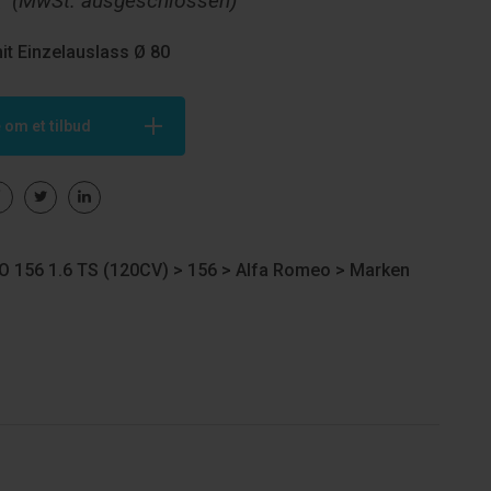
€
(MwSt. ausgeschlossen)
it Einzelauslass Ø 80
 om et tilbud
 156 1.6 TS (120CV) >
156
>
Alfa Romeo
>
Marken