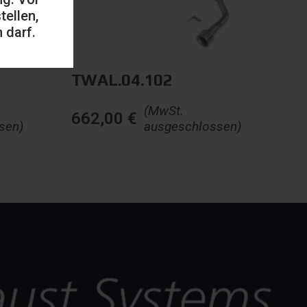
ellen,
 darf.
TWAL.04.102
(MwSt.
662,00
€
sen)
ausgeschlossen)