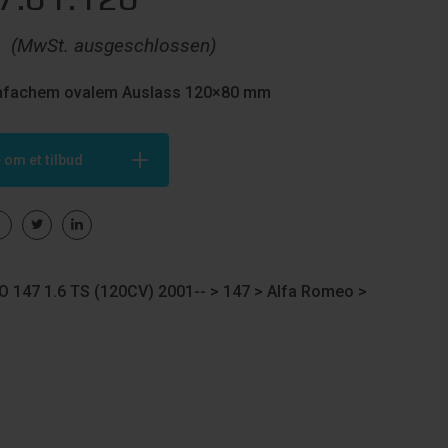
€
(MwSt. ausgeschlossen)
infachem ovalem Auslass 120×80 mm
 om et tilbud
 147 1.6 TS (120CV) 2001-- >
147
>
Alfa Romeo
>