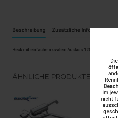
Beschreibung
Zusätzliche Informationen
Heck mit einfachem ovalem Auslass 120×80 mm
Die
öff
and
ÄHNLICHE PRODUKTE
Rennf
Beach
im jew
nicht f
aussch
gesch
öffent