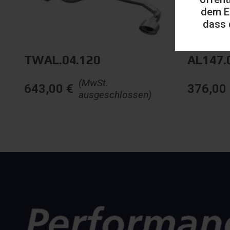
dem E
dass 
TWAL.04.120
AL147.
(MwSt.
643,00
€
376,00
ausgeschlossen)