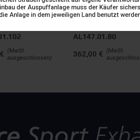
inbau der Auspuffanlage muss der Käufer sicherst
die Anlage in dem jeweiligen Land benutzt werden
01.102
AL147.01.80
(MwSt.
(MwSt.
€
362,00
€
ausgeschlossen)
ausgeschlos