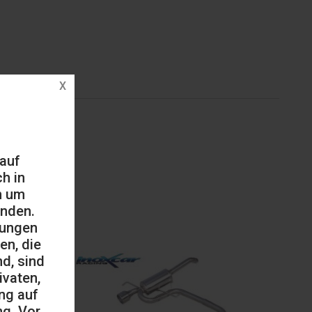
 auf
h in
h um
änden.
mungen
en, die
d, sind
ivaten,
ng auf
ng. Vor