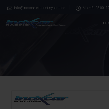
info@inoxcar-exhaust-system.de
Mo – Fr 08.00 -12
FIR