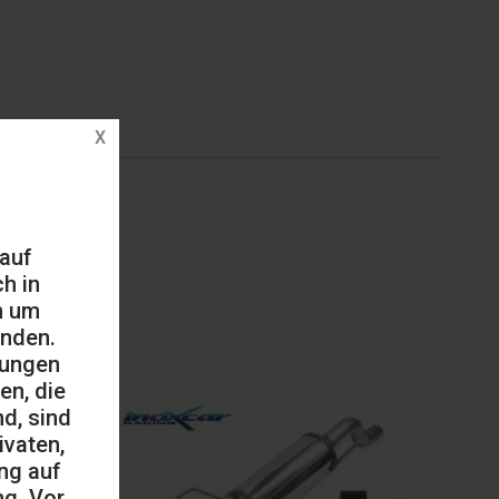
 auf
h in
h um
änden.
mungen
en, die
d, sind
ivaten,
ng auf
ng. Vor