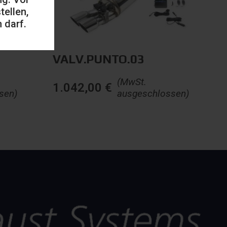
ellen,
 darf.
VALV.PUNTO.03
(MwSt.
1.042,00
€
sen)
ausgeschlossen)