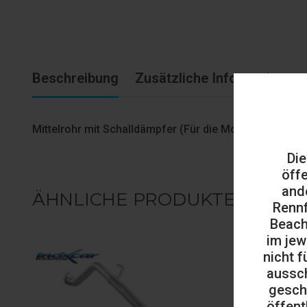
Beschreibung
Zusätzliche Informationen
Mittelrohr mit Schalldämpfer (Für die Montage am Ori
Die
öff
and
ÄHNLICHE PRODUKTE
Rennf
Beach
im jew
nicht f
aussch
gesch
öffent