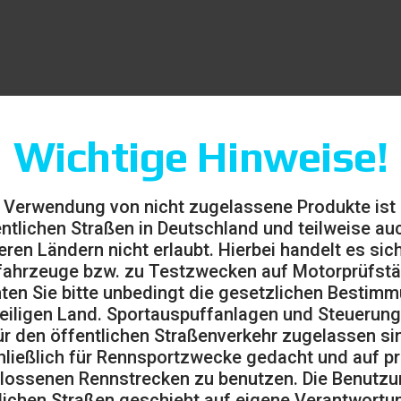
Wichtige Hinweise!
ginal-Heck separat den Adapter AD.PUNTO.03 bestellen)
 Verwendung von nicht zugelassene Produkte ist
entlichen Straßen in Deutschland und teilweise auc
eren Ländern nicht erlaubt. Hierbei handelt es sic
ahrzeuge bzw. zu Testzwecken auf Motorprüfst
ten Sie bitte unbedingt die gesetzlichen Bestim
eiligen Land. Sportauspuffanlagen und Steuerung
ür den öffentlichen Straßenverkehr zugelassen sin
ließlich für Rennsportzwecke gedacht und auf pr
lossenen Rennstrecken zu benutzen. Die Benutzu
lichen Straßen geschieht auf eigene Verantwortu