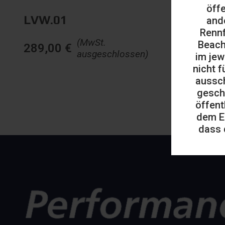
öff
LVW.01
and
Rennf
(MwSt.
Beach
289,00
€
ausgeschlossen)
im jew
nicht f
aussch
gesch
öffent
dem E
dass 