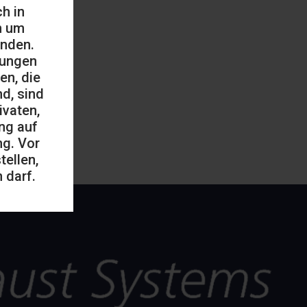
h in
h um
änden.
mungen
en, die
d, sind
ivaten,
ng auf
ng. Vor
ellen,
 darf.