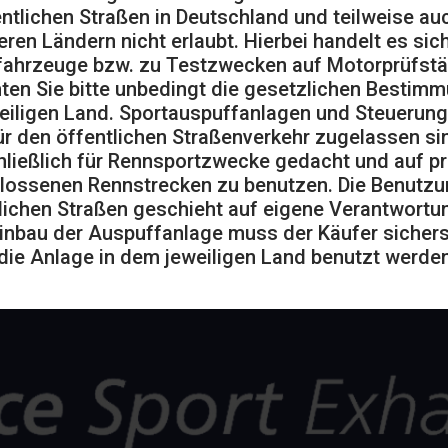
entlichen Straßen in Deutschland und teilweise auc
6.120
eren Ländern nicht erlaubt. Hierbei handelt es sic
ahrzeuge bzw. zu Testzwecken auf Motorprüfst
(MwSt.
ten Sie bitte unbedingt die gesetzlichen Bestim
€
ausgeschlossen)
eiligen Land. Sportauspuffanlagen und Steuerung
ür den öffentlichen Straßenverkehr zugelassen sin
ließlich für Rennsportzwecke gedacht und auf pr
lossenen Rennstrecken zu benutzen. Die Benutzu
lichen Straßen geschieht auf eigene Verantwortu
inbau der Auspuffanlage muss der Käufer sicherst
die Anlage in dem jeweiligen Land benutzt werden