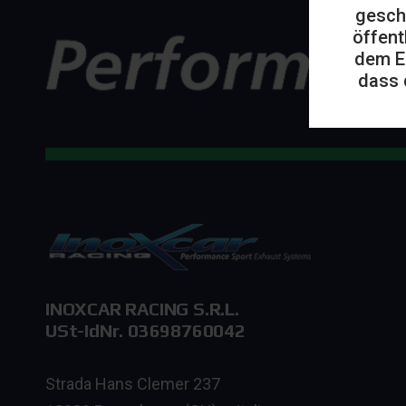
gesch
öffent
dem E
dass 
INOXCAR RACING S.R.L.
USt-IdNr. 03698760042
Strada Hans Clemer 237