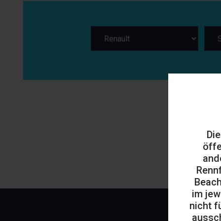
Die
öff
and
Rennf
Beach
im jew
nicht f
aussch