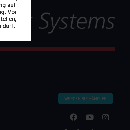
ng auf
ng. Vor
ellen,
 darf.
WERDEN SIE HÄNDLER