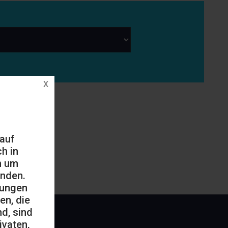
 auf
h in
h um
änden.
mungen
en, die
d, sind
ivaten,