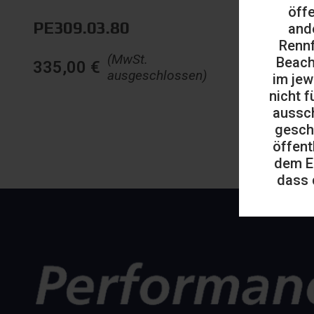
öff
PE309.03.80
and
Rennf
(MwSt.
Beach
335,00
€
ausgeschlossen)
im jew
nicht f
aussch
gesch
öffent
dem E
dass 