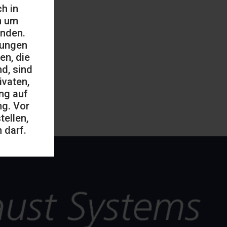
h in
h um
änden.
mungen
en, die
d, sind
ivaten,
ng auf
ng. Vor
ellen,
 darf.