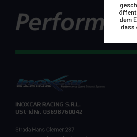
gesch
öffent
dem E
dass 
INOXCAR RACING S.R.L.
USt-IdNr. 03698760042
Strada Hans Clemer 237