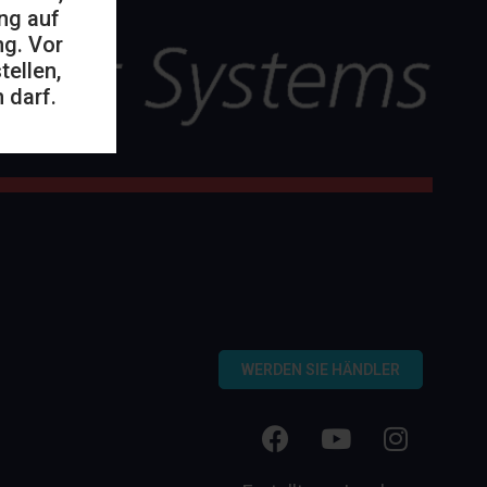
ng auf
ng. Vor
ellen,
 darf.
WERDEN SIE HÄNDLER