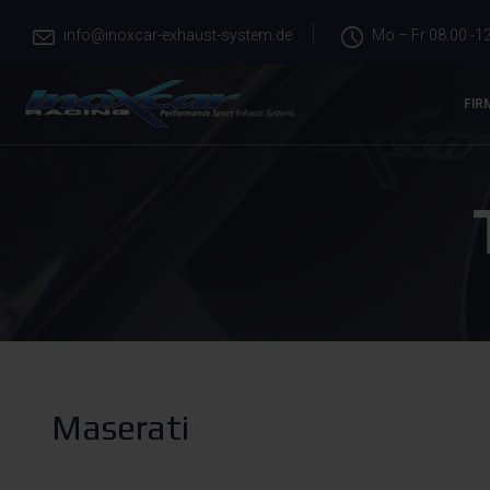
info@inoxcar-exhaust-system.de
Mo – Fr 08.00 -12
FIR
Maserati