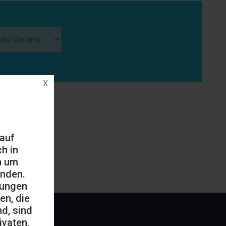
 auf
h in
h um
änden.
mungen
en, die
d, sind
ivaten,