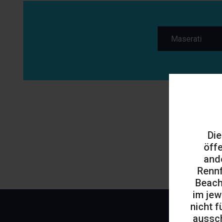
Die
öff
and
Rennf
Beach
im jew
nicht f
aussch