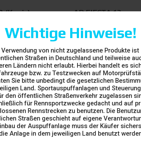
3 (Kopie)
AD.FIESTA.13
(MwSt.
29,00
€
(MwSt. ausges
Wichtige Hinweise!
€
ausgeschlossen)
 Verwendung von nicht zugelassene Produkte ist
entlichen Straßen in Deutschland und teilweise auc
eren Ländern nicht erlaubt. Hierbei handelt es sic
ahrzeuge bzw. zu Testzwecken auf Motorprüfst
ten Sie bitte unbedingt die gesetzlichen Bestim
eiligen Land. Sportauspuffanlagen und Steuerung
ür den öffentlichen Straßenverkehr zugelassen sin
ließlich für Rennsportzwecke gedacht und auf pr
lossenen Rennstrecken zu benutzen. Die Benutzu
6.XR90
lichen Straßen geschieht auf eigene Verantwortu
inbau der Auspuffanlage muss der Käufer sicherst
(MwSt.
die Anlage in dem jeweiligen Land benutzt werden
€
ausgeschlossen)