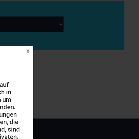
 auf
h in
h um
änden.
mungen
en, die
d, sind
ivaten,