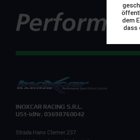
gesch
öffent
dem E
dass 
INOXCAR RACING S.R.L.
USt-IdNr. 03698760042
Strada Hans Clemer 237