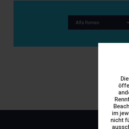
Die
öff
and
Rennf
Beach
im jew
nicht f
aussch