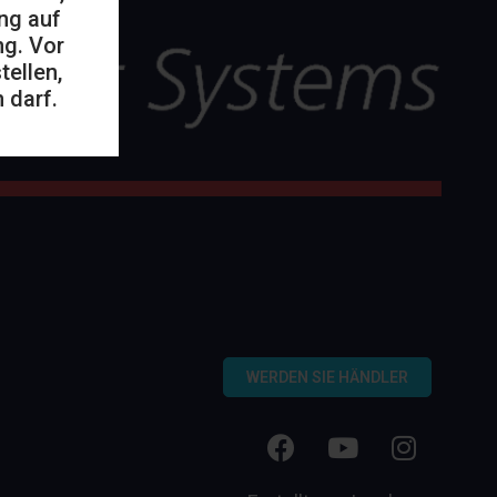
ng auf
ng. Vor
ellen,
 darf.
WERDEN SIE HÄNDLER