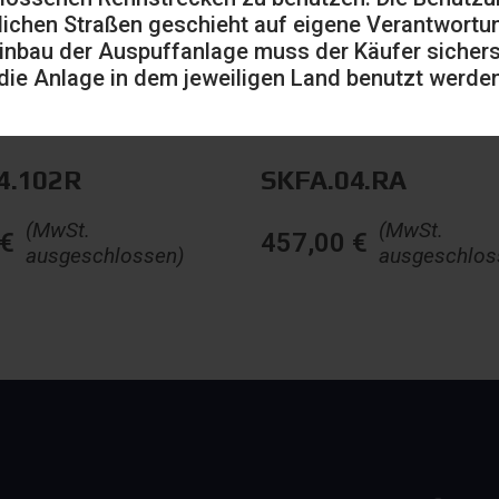
lichen Straßen geschieht auf eigene Verantwortu
inbau der Auspuffanlage muss der Käufer sicherst
die Anlage in dem jeweiligen Land benutzt werden
4.102R
SKFA.04.RA
(MwSt.
(MwSt.
€
457,00
€
ausgeschlossen)
ausgeschlos