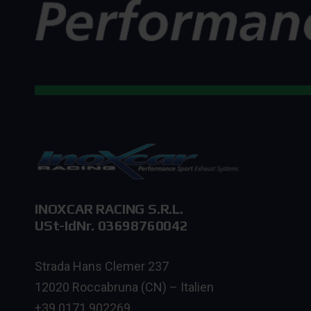
INOXCAR RACING S.R.L.
USt-IdNr. 03698760042
Strada Hans Clemer 237
12020 Roccabruna (CN) – Italien
+39 0171 902269