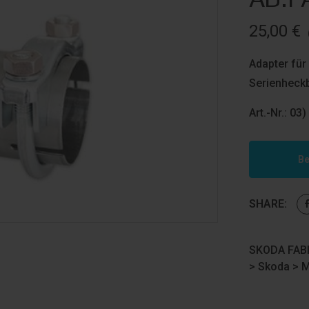
25,00
€
Adapter für
Serienheck
Art.-Nr.: 03
Be
SHARE:
SKODA FABIA
>
Skoda
>
M