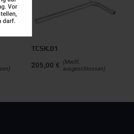
ng. Vor
ellen,
 darf.
TCSK.01
(MwSt.
205,00
€
sen)
ausgeschlossen)