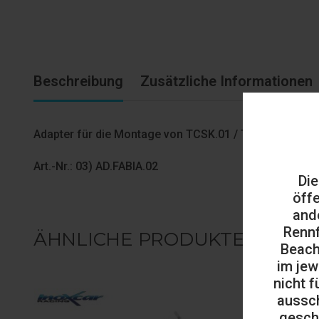
Beschreibung
Zusätzliche Informationen
Adapter für die Montage von TCSK.01 / TCSKS.01 an o
Art.-Nr.: 03) AD.FABIA.02
Die
öff
and
Rennf
ÄHNLICHE PRODUKTE
Beach
im jew
nicht f
aussch
gesch