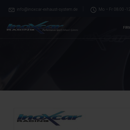
info@inoxcar-exhaust-system.de
Mo – Fr 08.00 -12
FIR