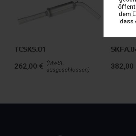
öffent
dem E
dass 
TCSKS.01
SKFA.0
(MwSt.
262,00
€
382,00
ausgeschlossen)