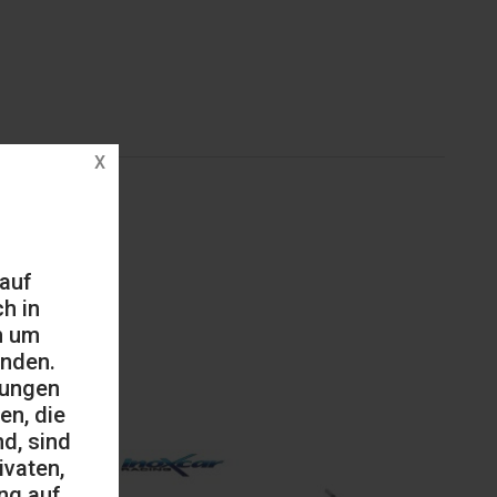
 auf
h in
h um
änden.
mungen
en, die
d, sind
ivaten,
ng auf