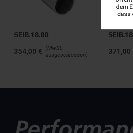
dem E
dass 
SEIB.18.80
SEIB.1
(MwSt.
354,00
€
371,00
ausgeschlossen)