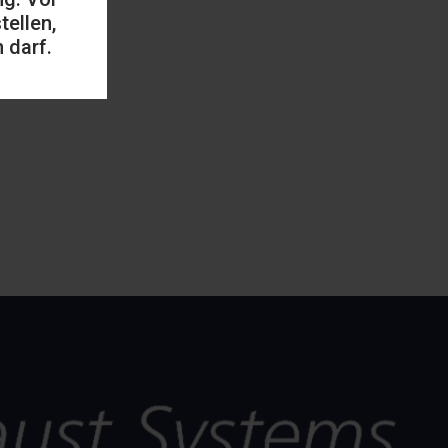
ellen,
 darf.