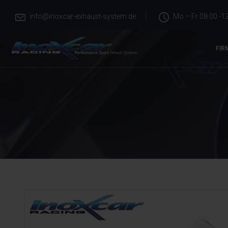
info@inoxcar-exhaust-system.de
Mo – Fr 08.00 -12
FIR