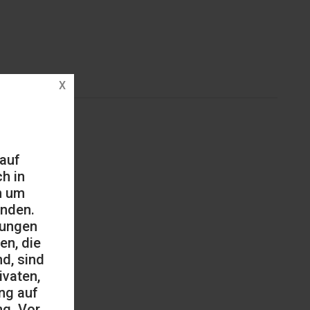
 auf
h in
h um
änden.
mungen
en, die
d, sind
ivaten,
ng auf
ng. Vor