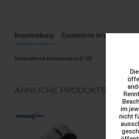
Beschreibung
Zusätzliche Informationen
Rückseite mit Einzelauslass Ø 102
Die
öff
and
ÄHNLICHE PRODUKTE
Rennf
Beach
im jew
nicht f
aussch
gesch
öffent