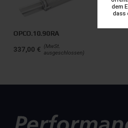
dem E
dass 
OPCO.10.90RA
(MwSt.
337,00
€
ausgeschlossen)