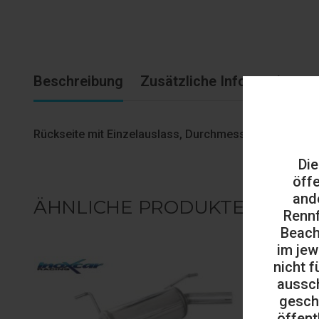
Beschreibung
Zusätzliche Informationen
Rückseite mit Einzelauslass, Durchmesser 102
Die
öff
and
ÄHNLICHE PRODUKTE
Rennf
Beach
im jew
nicht f
aussch
gesch
öffent