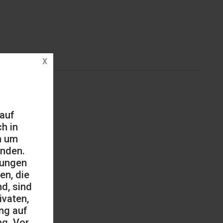
 auf
h in
h um
änden.
mungen
en, die
d, sind
ivaten,
ng auf
ng. Vor