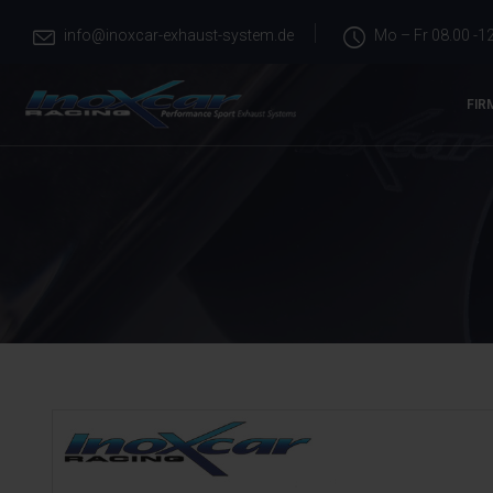
info@inoxcar-exhaust-system.de
Mo – Fr 08.00 -12
FIR