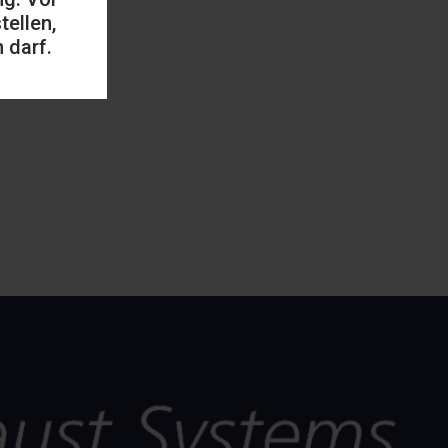
ellen,
 darf.