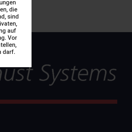
mungen
en, die
d, sind
ivaten,
ng auf
ng. Vor
ellen,
 darf.