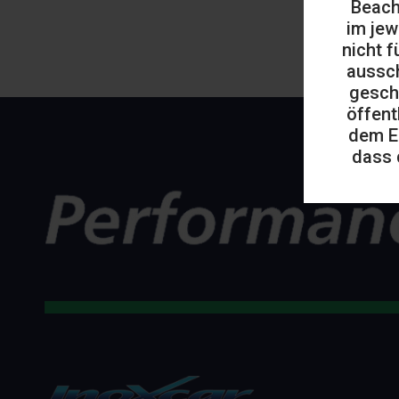
Beach
im jew
nicht f
aussch
gesch
öffent
dem E
dass 