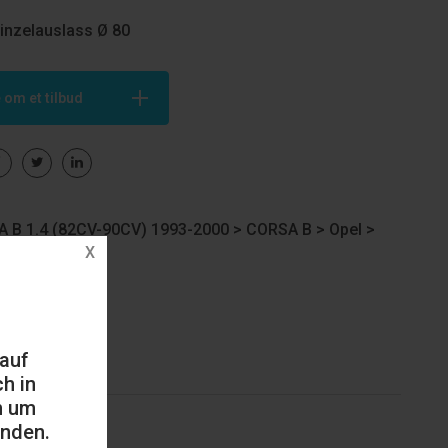
Einzelauslass Ø 80
 om et tilbud
 B 1.4 (82CV-90CV) 1993-2000 >
CORSA B
>
Opel
>
 auf
h in
h um
änden.