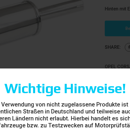
Hinten mit 
Be
SHARE:
OPEL CORSA
Marken
Wichtige Hinweise!
 Verwendung von nicht zugelassene Produkte ist
entlichen Straßen in Deutschland und teilweise auc
eren Ländern nicht erlaubt. Hierbei handelt es sic
ahrzeuge bzw. zu Testzwecken auf Motorprüfst