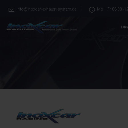
info@inoxcar-exhaust-system.de
Mo – Fr 08.00 -12
FIR