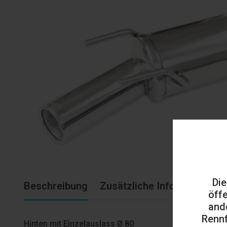
Die
Beschreibung
Zusätzliche Informationen
öff
and
Rennf
Hinten mit Einzelauslass Ø 80