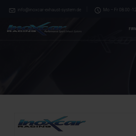
info@inoxcar-exhaust-system.de
Mo – Fr 08.00 -12
FIR