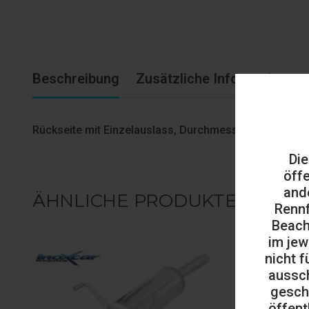
Beschreibung
Zusätzliche Informationen
Rückseite mit Einzelauslass, Durchmesser 102
Die
öff
and
ÄHNLICHE PRODUKTE
Rennf
Beach
im jew
nicht f
aussch
gesch
öffent