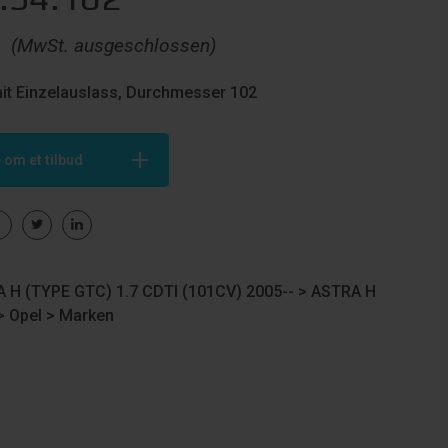
€
(MwSt. ausgeschlossen)
it Einzelauslass, Durchmesser 102
 om et tilbud
 H (TYPE GTC) 1.7 CDTI (101CV) 2005-- >
ASTRA H
>
Opel
>
Marken