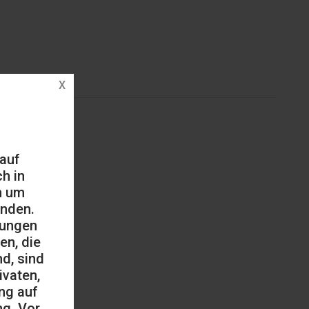
 auf
h in
h um
änden.
mungen
en, die
d, sind
ivaten,
ng auf
ng. Vor