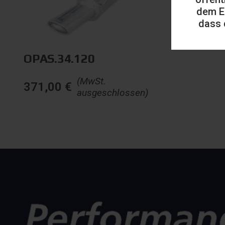
dem E
dass 
OPAS.34.120
(MwSt.
371,00
€
ausgeschlossen)