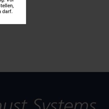
ellen,
 darf.