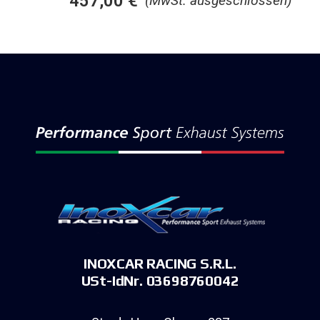
457,00
€
(MwSt. ausgeschlossen)
INOXCAR RACING S.R.L.
USt-IdNr. 03698760042