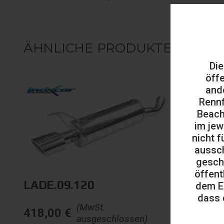
ÄHNLICHE PRODUKTE
Die
öff
and
Rennf
Beach
im jew
nicht f
aussch
gesch
öffent
LADE.09.120
dem E
dass 
(MwSt.
418,00
€
ausgeschlossen)