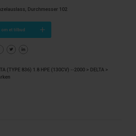
nzelauslass, Durchmesser 102
 om et tilbud
TA (TYPE 836) 1.8 HPE (130CV) --2000 >
DELTA
>
rken