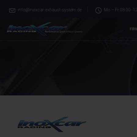
info@inoxcar-exhaust-system.de
Mo – Fr 08.00 -12
FIR