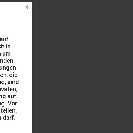
 auf
h in
h um
änden.
mungen
en, die
d, sind
ivaten,
ng auf
ng. Vor
ellen,
 darf.