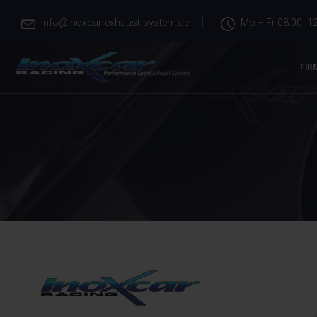
info@inoxcar-exhaust-system.de
Mo – Fr 08.00 -12
FIR