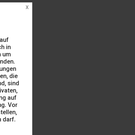
 auf
h in
h um
änden.
mungen
en, die
d, sind
ivaten,
ng auf
ng. Vor
ellen,
 darf.