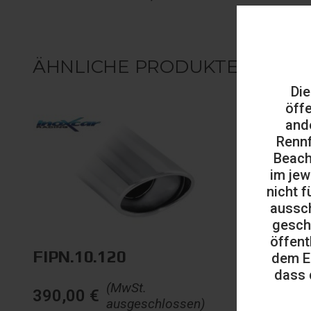
ÄHNLICHE PRODUKTE
Die
öff
and
Rennf
Beach
im jew
nicht f
aussch
gesch
öffent
FIPN.10.120
FIPN.1
dem E
dass 
(MwSt.
390,00
€
371,00
ausgeschlossen)